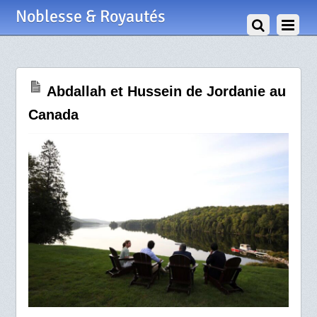
30 Août 2017
Noblesse & Royautés
Abdallah et Hussein de Jordanie au
Canada