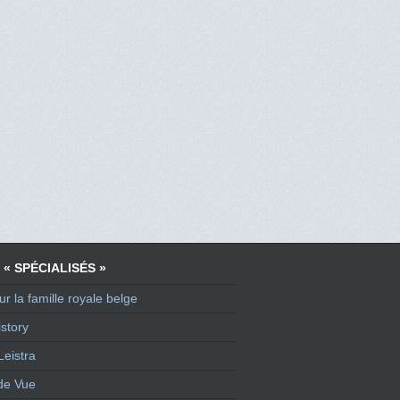
 « SPÉCIALISÉS »
ur la famille royale belge
story
Leistra
de Vue