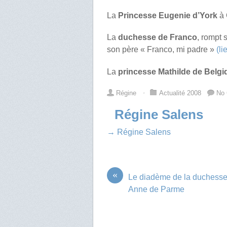
La
Princesse Eugenie d’York
à 
La
duchesse de Franco
, rompt 
son père « Franco, mi padre »
(li
La
princesse Mathilde de Belgi
Régine
⋅
Actualité 2008
No
Régine Salens
→ Régine Salens
«
Le diadème de la duchesse
Anne de Parme