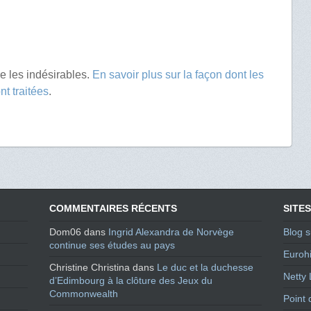
re les indésirables.
En savoir plus sur la façon dont les
t traitées
.
COMMENTAIRES RÉCENTS
SITES
Dom06
dans
Ingrid Alexandra de Norvège
Blog s
continue ses études au pays
Eurohi
Christine Christina
dans
Le duc et la duchesse
Netty 
d’Edimbourg à la clôture des Jeux du
Commonwealth
Point 