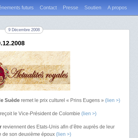
énements futurs
Contact
Presse
Soutien
A propos
9 Décembre 2008
9.12.2008
 de Suède
remet le prix culturel « Prins Eugens »
(lien >)
reçoit le Vice-Président de Colombie
(lien >)
r
reviennent des Etats-Unis afin d’être auprès de leur
re de son deuxième époux
(lien >)