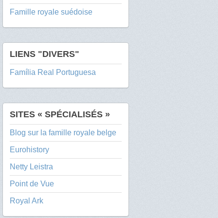
Famille royale suédoise
LIENS "DIVERS"
Família Real Portuguesa
SITES « SPÉCIALISÉS »
Blog sur la famille royale belge
Eurohistory
Netty Leistra
Point de Vue
Royal Ark