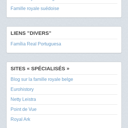
Famille royale suédoise
LIENS "DIVERS"
Família Real Portuguesa
SITES « SPÉCIALISÉS »
Blog sur la famille royale belge
Eurohistory
Netty Leistra
Point de Vue
Royal Ark