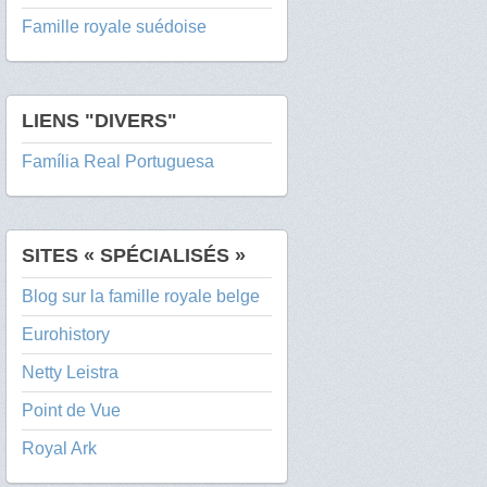
Famille royale suédoise
LIENS "DIVERS"
Família Real Portuguesa
SITES « SPÉCIALISÉS »
Blog sur la famille royale belge
Eurohistory
Netty Leistra
Point de Vue
Royal Ark