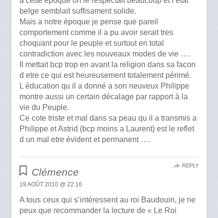
a cette époque on le respectait beaucoup et l etat
belge semblait suffisament solide.
Mais a notre époque je pense que pareil
comportement comme il a pu avoir serait tres
choquant pour le peuple et surtout en total
contradiction avec les nouveaux modes de vie ….
Il mettait bcp trop en avant la religion dans sa facon
d etre ce qui est heureusement totalement périmé.
L éducation qu il a donné a son neuveux Philippe
montre aussi un certain décalage par rapport à la
vie du Peuple.
Ce cote triste et mal dans sa peau qu il a transmis a
Philippe et Astrid (bcp moins a Laurent) est le reflet
d un mal etre évident et permanent ….
REPLY
Clémence
19 AOÛT 2010 @ 22:16
A tous ceux qui s’intéressent au roi Baudouin, je ne
peux que recommander la lecture de « Le Roi