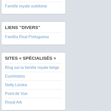
Famille royale suédoise
LIENS "DIVERS"
Família Real Portuguesa
SITES « SPÉCIALISÉS »
Blog sur la famille royale belge
Eurohistory
Netty Leistra
Point de Vue
Royal Ark