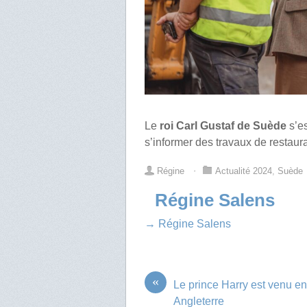
Le
roi Carl Gustaf de Suède
s’es
s’informer des travaux de restau
Régine
⋅
Actualité 2024
,
Suède
Régine Salens
→ Régine Salens
«
Le prince Harry est venu e
Angleterre