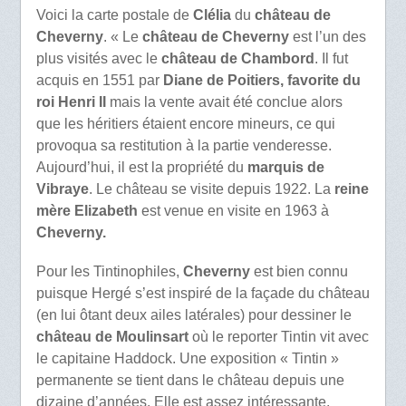
Voici la carte postale de
Clélia
du
château de
Cheverny
. « Le
château de Cheverny
est l’un des
plus visités avec le
château de Chambord
. Il fut
acquis en 1551 par
Diane de Poitiers, favorite du
roi Henri II
mais la vente avait été conclue alors
que les héritiers étaient encore mineurs, ce qui
provoqua sa restitution à la partie venderesse.
Aujourd’hui, il est la propriété du
marquis de
Vibraye
. Le château se visite depuis 1922. La
reine
mère Elizabeth
est venue en visite en 1963 à
Cheverny.
Pour les Tintinophiles,
Cheverny
est bien connu
puisque Hergé s’est inspiré de la façade du château
(en lui ôtant deux ailes latérales) pour dessiner le
château de Moulinsart
où le reporter Tintin vit avec
le capitaine Haddock. Une exposition « Tintin »
permanente se tient dans le château depuis une
dizaine d’années. Elle est assez intéressante.