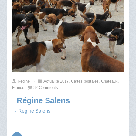
Régine
⋅
Actualité 2017
,
Cartes postales
,
Châteaux
,
France
32 Comments
Régine Salens
→ Régine Salens