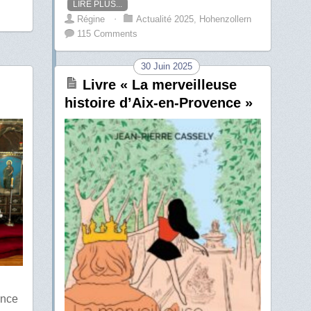
LIRE PLUS...
Régine
⋅
Actualité 2025
,
Hohenzollern
115 Comments
30 Juin 2025
Livre « La merveilleuse
histoire d’Aix-en-Provence »
ince