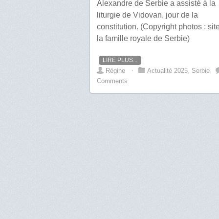
Alexandre de Serbie a assisté à la
liturgie de Vidovan, jour de la
constitution. (Copyright photos : sit
la famille royale de Serbie)
LIRE PLUS...
Régine
⋅
Actualité 2025
,
Serbie
Comments