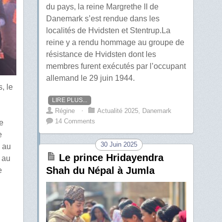
du pays, la reine Margrethe II de
Danemark s’est rendue dans les
localités de Hvidsten et Stentrup.La
reine y a rendu hommage au groupe de
résistance de Hvidsten dont les
membres furent exécutés par l’occupant
allemand le 29 juin 1944.
, le
LIRE PLUS...
Régine
⋅
Actualité 2025
,
Danemark
14 Comments
de
e
30 Juin 2025
 au
Le prince Hridayendra
 au
Shah du Népal à Jumla
e