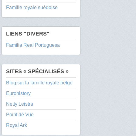
Famille royale suédoise
LIENS "DIVERS"
Família Real Portuguesa
SITES « SPÉCIALISÉS »
Blog sur la famille royale belge
Eurohistory
Netty Leistra
Point de Vue
Royal Ark