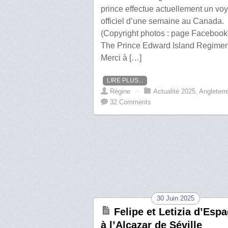
prince effectue actuellement un vo
officiel d’une semaine au Canada.
(Copyright photos : page Facebook
The Prince Edward Island Regimen
Merci à […]
LIRE PLUS...
Régine
⋅
Actualité 2025
,
Angleterr
32 Comments
30 Juin 2025
Felipe et Letizia d’Esp
à l’Alcazar de Séville