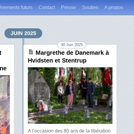
énements futurs
Contact
Presse
Soutien
A propos
JUIN 2025
30 Juin 2025
t
Margrethe de Danemark à
Hvidsten et Stentrup
nne
A l’occasion des 80 ans de la libération