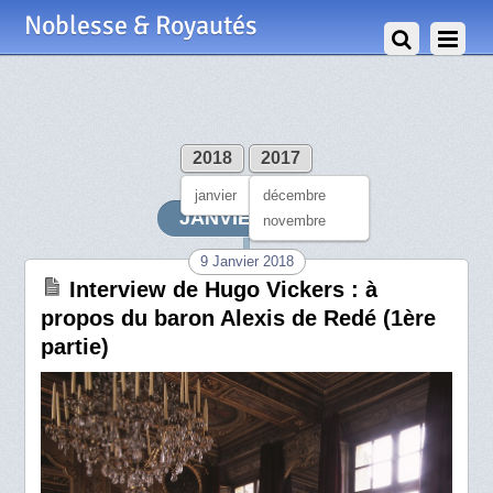
Noblesse & Royautés
2018
2017
janvier
décembre
JANVIER 2018
novembre
9 Janvier 2018
Interview de Hugo Vickers : à
propos du baron Alexis de Redé (1ère
partie)