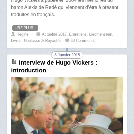
Hugo Vickers a publié en 2004 les mémoires du
baron Alexis de Redé qui viennent d’être à présent
traduites en français.
LIRE PLUS...
Régine
⋅
Actualité 2017
,
Entretiens
,
Liechtenstein
,
Livres
,
Noblesse & Royautés
60 Comments
8 Janvier 2018
Interview de Hugo Vickers :
introduction