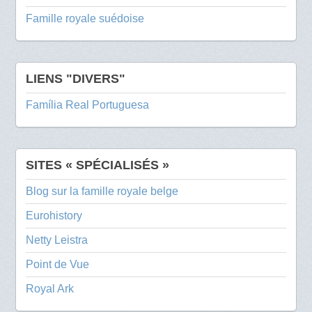
Famille royale suédoise
LIENS "DIVERS"
Família Real Portuguesa
SITES « SPÉCIALISÉS »
Blog sur la famille royale belge
Eurohistory
Netty Leistra
Point de Vue
Royal Ark