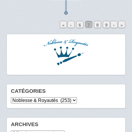
«
‹
6
7
8
9
›
»
CATÉGORIES
Catégories
ARCHIVES