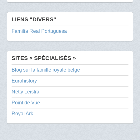
LIENS "DIVERS"
Família Real Portuguesa
SITES « SPÉCIALISÉS »
Blog sur la famille royale belge
Eurohistory
Netty Leistra
Point de Vue
Royal Ark