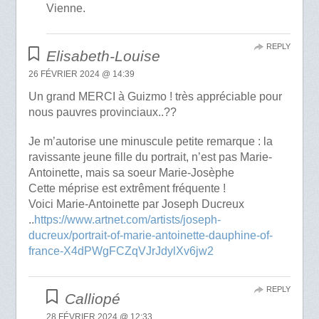
Vienne.
REPLY
Elisabeth-Louise
26 FÉVRIER 2024 @ 14:39
Un grand MERCI à Guizmo ! très appréciable pour
nous pauvres provinciaux..??
Je m’autorise une minuscule petite remarque : la
ravissante jeune fille du portrait, n’est pas Marie-
Antoinette, mais sa soeur Marie-Josèphe
Cette méprise est extrêment fréquente !
Voici Marie-Antoinette par Joseph Ducreux
..
https://www.artnet.com/artists/joseph-
ducreux/portrait-of-marie-antoinette-dauphine-of-
france-X4dPWgFCZqVJrJdylXv6jw2
REPLY
Calliopé
28 FÉVRIER 2024 @ 12:33