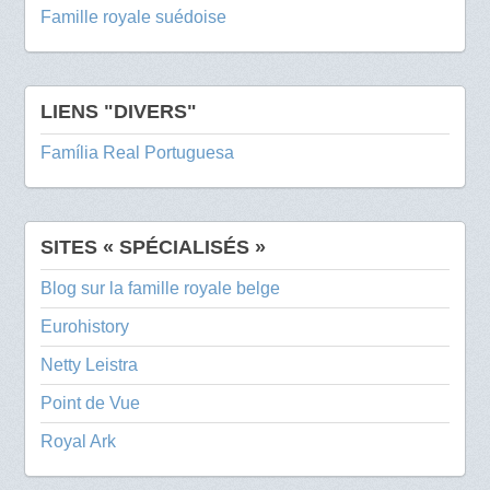
Famille royale suédoise
LIENS "DIVERS"
Família Real Portuguesa
SITES « SPÉCIALISÉS »
Blog sur la famille royale belge
Eurohistory
Netty Leistra
Point de Vue
Royal Ark