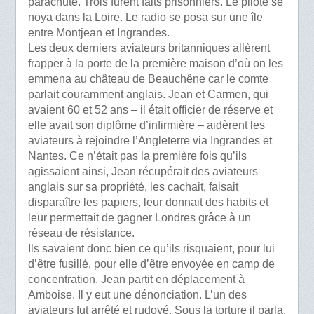
parachute. Trois furent faits prisonniers. Le pilote se
noya dans la Loire. Le radio se posa sur une île
entre Montjean et Ingrandes.
Les deux derniers aviateurs britanniques allèrent
frapper à la porte de la première maison d’où on les
emmena au château de Beauchêne car le comte
parlait couramment anglais. Jean et Carmen, qui
avaient 60 et 52 ans – il était officier de réserve et
elle avait son diplôme d’infirmière – aidèrent les
aviateurs à rejoindre l’Angleterre via Ingrandes et
Nantes. Ce n’était pas la première fois qu’ils
agissaient ainsi, Jean récupérait des aviateurs
anglais sur sa propriété, les cachait, faisait
disparaître les papiers, leur donnait des habits et
leur permettait de gagner Londres grâce à un
réseau de résistance.
Ils savaient donc bien ce qu’ils risquaient, pour lui
d’être fusillé, pour elle d’être envoyée en camp de
concentration. Jean partit en déplacement à
Amboise. Il y eut une dénonciation. L’un des
aviateurs fut arrêté et rudoyé. Sous la torture il parla.