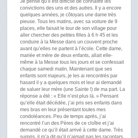
Je pense qu’il est difficile de connaître les
convictions des uns et des autres. Il y a encore
quelques années, je côtoyais une dame très
pieuse. Tous les matins, avec sa voiture de 9
places, elle faisait le tour de son village pour
aller chercher des petites filles à 6 h 45 et les
conduire à la Messe dans un couvent proche
avant qu’elles ne partent à l’école. Cette dame,
mariée et mère de deux enfants, allait elle-
même à la Messe tous les jours et se confessait
chaque samedi matin. Maintenant que ses
enfants sont majeurs, je les ai rencontrés par
hasard il y a quelques mois et leur ai demandé
de saluer leur mère (une Sainte !) de ma part. La
réponse a été : « Elle n’est plus là. » Pensant
qu’elle était décédée, j’ai pris ses enfants dans
mes bras en leur présentant toutes mes
condoléances. Peu de temps après, j’ai
rencontré l’un des Pères de ce cloître et j’ai
demandé ce qu’il était arrivé à cette dame. Très
surpris, il m’a dit qu’il n’aimait pas les racontars.