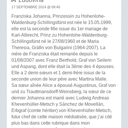
17 SEPTEMBRE 2024 @ 09:40
Franziska Johanna, Prinzessin zu Hohenlohe-
Waldenburg-Schillingsfürst est née le 15.05.1999,
elle est la seconde fille issue du 1er mariage de
Karl-Albrecht, Prinz zu Hohenlohe-Waldenburg-
Schillingsfürst né le 27/08/1960 et de Maria
Theresia, Gräfin von Bulgarini (1964-2007). La
mère de Franziska était remariée depuis le
01/08/2007 avec Franz Berthold, Graf von Seilern
und Aspang, dont elle était la 3ème des 4 épouses.
Elle a 2 demi-sœurs et 1 demi-frère issus de la
seconde union de leur père avec Martina Malle.
Sa sœur aînée Alice a épousé Augustinus, Graf von
und zu Trauttmansdorff-Weinsberg, la sœur de ce
dernier Johanna est marié avec Ludwig Andreas
Khevenhüller-Metsch y Sánchez de Movellán,
Erbgraf (comte héritier) von Khevenhüller-Metsch,
futur chef de cette maison médiatisée, que j’ai cité
plus bas dans cette rubrique dans mon