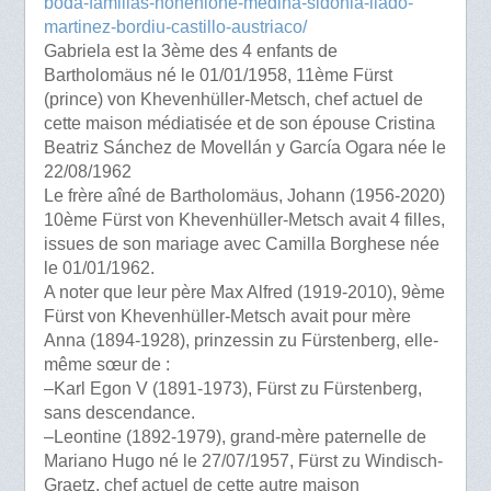
boda-familias-hohenlohe-medina-sidonia-llado-
martinez-bordiu-castillo-austriaco/
Gabriela est la 3ème des 4 enfants de
Bartholomäus né le 01/01/1958, 11ème Fürst
(prince) von Khevenhüller-Metsch, chef actuel de
cette maison médiatisée et de son épouse Cristina
Beatriz Sánchez de Movellán y García Ogara née le
22/08/1962
Le frère aîné de Bartholomäus, Johann (1956-2020)
10ème Fürst von Khevenhüller-Metsch avait 4 filles,
issues de son mariage avec Camilla Borghese née
le 01/01/1962.
A noter que leur père Max Alfred (1919-2010), 9ème
Fürst von Khevenhüller-Metsch avait pour mère
Anna (1894-1928), prinzessin zu Fürstenberg, elle-
même sœur de :
–Karl Egon V (1891-1973), Fürst zu Fürstenberg,
sans descendance.
–Leontine (1892-1979), grand-mère paternelle de
Mariano Hugo né le 27/07/1957, Fürst zu Windisch-
Graetz, chef actuel de cette autre maison