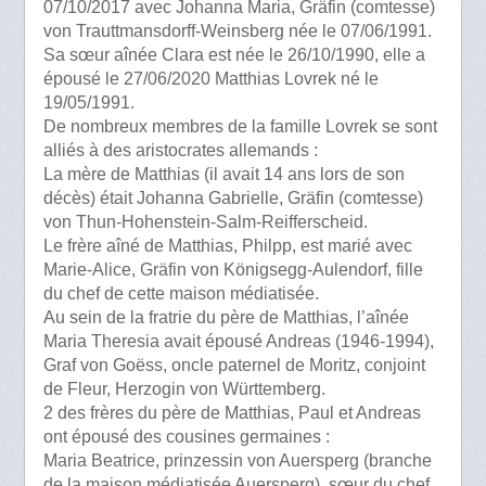
07/10/2017 avec Johanna Maria, Gräfin (comtesse)
von Trauttmansdorff-Weinsberg née le 07/06/1991.
Sa sœur aînée Clara est née le 26/10/1990, elle a
épousé le 27/06/2020 Matthias Lovrek né le
19/05/1991.
De nombreux membres de la famille Lovrek se sont
alliés à des aristocrates allemands :
La mère de Matthias (il avait 14 ans lors de son
décès) était Johanna Gabrielle, Gräfin (comtesse)
von Thun-Hohenstein-Salm-Reifferscheid.
Le frère aîné de Matthias, Philpp, est marié avec
Marie-Alice, Gräfin von Königsegg-Aulendorf, fille
du chef de cette maison médiatisée.
Au sein de la fratrie du père de Matthias, l’aînée
Maria Theresia avait épousé Andreas (1946-1994),
Graf von Goëss, oncle paternel de Moritz, conjoint
de Fleur, Herzogin von Württemberg.
2 des frères du père de Matthias, Paul et Andreas
ont épousé des cousines germaines :
Maria Beatrice, prinzessin von Auersperg (branche
de la maison médiatisée Auersperg), sœur du chef