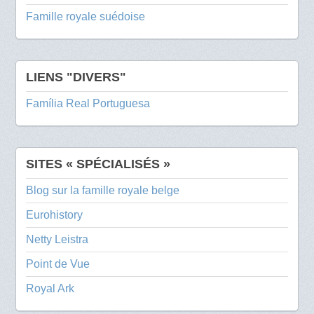
Famille royale suédoise
LIENS "DIVERS"
Família Real Portuguesa
SITES « SPÉCIALISÉS »
Blog sur la famille royale belge
Eurohistory
Netty Leistra
Point de Vue
Royal Ark