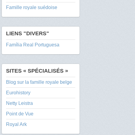
Famille royale suédoise
LIENS "DIVERS"
Família Real Portuguesa
SITES « SPÉCIALISÉS »
Blog sur la famille royale belge
Eurohistory
Netty Leistra
Point de Vue
Royal Ark