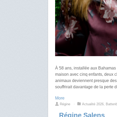
À 58 ans, installée aux Bahamas 
maison avec cinq enfants, deux ch
animaux deviennent presque des m
souffrirait davantage de la perte 
More
Régine
⋅
Actualité 2026
,
Batten
Régine Salens