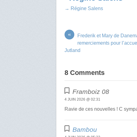
→ Régine Salens
«
Frederik et Mary de Danema
remerciements pour l’accue
Jutland
8 Comments
Framboiz 08
4 JUIN 2026 @ 02:31
Ravie de ces nouvelles ! C sympat
Bambou