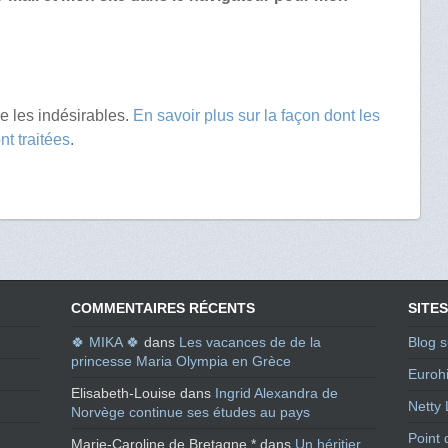
re les indésirables.
En savoir plus sur la façon dont les
t traitées
.
COMMENTAIRES RÉCENTS
SITES
🍀 MIKA 🍀
dans
Les vacances de de la
Blog s
princesse Maria Olympia en Grèce
Eurohi
Elisabeth-Louise
dans
Ingrid Alexandra de
Netty 
Norvège continue ses études au pays
Point 
Marie-Caroline de Bretagne *
dans
Un héritier