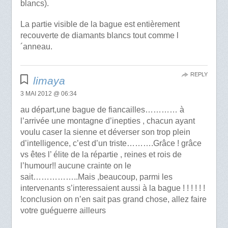
blancs).
La partie visible de la bague est entièrement
recouverte de diamants blancs tout comme l
´anneau.
REPLY
limaya
3 MAI 2012 @ 06:34
au départ,une bague de fiancailles………… à
l’arrivée une montagne d’inepties , chacun ayant
voulu caser la sienne et déverser son trop plein
d’intelligence, c’est d’un triste……….Grâce ! grâce
vs êtes l’ élite de la répartie , reines et rois de
l’humour!! aucune crainte on le
sait……………..Mais ,beaucoup, parmi les
intervenants s’interessaient aussi à la bague ! ! ! ! ! !
!conclusion on n’en sait pas grand chose, allez faire
votre guéguerre ailleurs