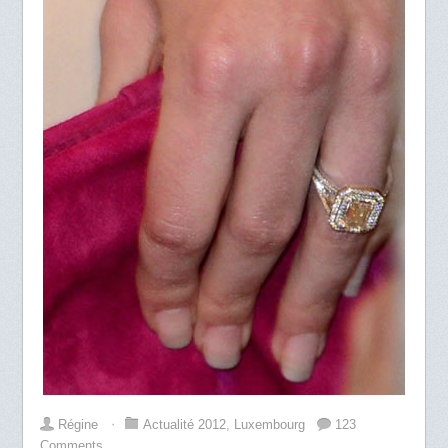
Régine
⋅
Actualité 2012
,
Luxembourg
123
Comments