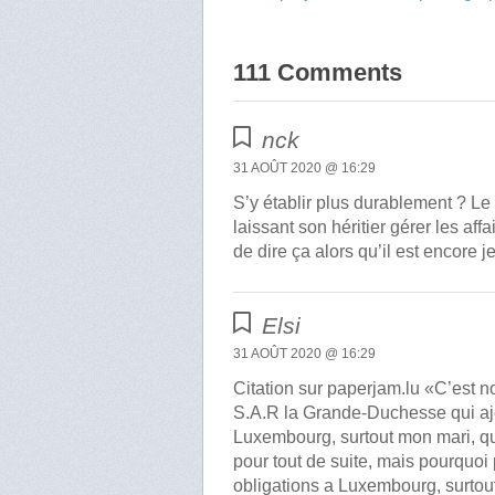
111 Comments
nck
31 AOÛT 2020 @ 16:29
S’y établir plus durablement ? L
laissant son héritier gérer les af
de dire ça alors qu’il est encore j
Elsi
31 AOÛT 2020 @ 16:29
Citation sur paperjam.lu «C’est n
S.A.R la Grande-Duchesse qui aj
Luxembourg, surtout mon mari, qui 
pour tout de suite, mais pourq
obligations a Luxembourg, surto