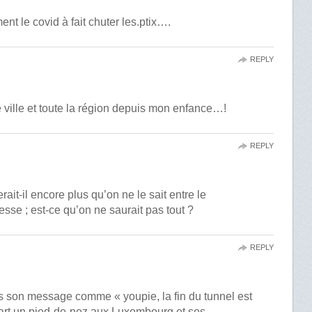
nt le covid à fait chuter les.ptix….
REPLY
 ville et toute la région depuis mon enfance…!
REPLY
rait-il encore plus qu’on ne le sait entre le
se ; est-ce qu’on ne saurait pas tout ?
REPLY
s son message comme « youpie, la fin du tunnel est
art un pied-de-nez aux Luxembourg et ses