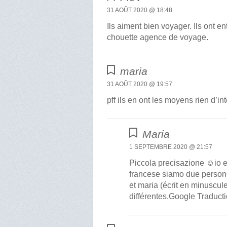
31 AOÛT 2020 @ 18:48
Ils aiment bien voyager. Ils ont en
chouette agence de voyage.
maria
31 AOÛT 2020 @ 19:57
pff ils en ont les moyens rien d’in
Maria
1 SEPTEMBRE 2020 @ 21:57
Piccola precisazione ☺️io e 
francese siamo due persone
et maria (écrit en minuscul
différentes.Google Traduct