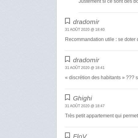
Justement si ce sont des bo
dradomir
31 AOÛT 2020 @ 18:40
Recommandation utile : se doter
dradomir
31 AOÛT 2020 @ 18:41
« discrétion des habitants » ???
Ghighi
31 AOÛT 2020 @ 18:47
Très petit appartement qui permet 
FloV