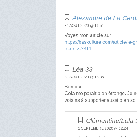
Alexandre de La Cerd
31 AOÛT 2020 @ 16:51
Voyez mon article sur :
https://baskulture.com/article/l
biarritz-3311
Léa 33
31 AOÛT 2020 @ 18:36
Bonjour
Cela me parait bien étrange. Je 
voisins à supporter aussi bien soie
Clémentine/Lola 
1 SEPTEMBRE 2020 @ 12:24