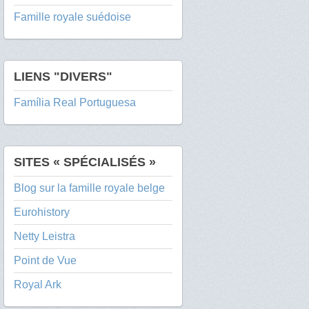
Famille royale suédoise
LIENS "DIVERS"
Família Real Portuguesa
SITES « SPÉCIALISÉS »
Blog sur la famille royale belge
Eurohistory
Netty Leistra
Point de Vue
Royal Ark