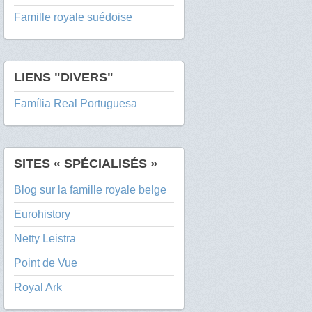
Famille royale suédoise
LIENS "DIVERS"
Família Real Portuguesa
SITES « SPÉCIALISÉS »
Blog sur la famille royale belge
Eurohistory
Netty Leistra
Point de Vue
Royal Ark