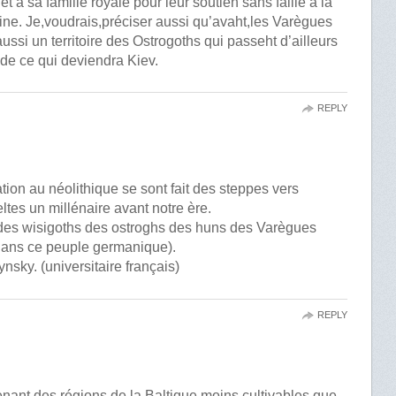
t à sa famille royale pour leur soutien sans faille à la
e. Je,voudrais,préciser aussi qu’avaht,les Varègues
ssi un territoire des Ostrogoths qui passeht d’ailleurs
 de ce qui deviendra Kiev.
REPLY
on au néolithique se sont fait des steppes vers
tes un millénaire avant notre ère.
des wisigoths des ostroghs des huns des Varègues
dans ce peuple germanique).
nsky. (universitaire français)
REPLY
enant des régions de la Baltique moins cultivables que