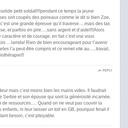
solide petit soldat!!!!pendant ce temps la jeune
ses soit coupés des poireaux comme le dit si bien Zoe,
i c’est une grande épreuve qu’il traverse….mais des tas
, et parfois en pire….sans argent et d’aide!!!!Alors
 caractère et de courage, en fait c’est vrai vous
ois …lamda! Rien de bien encourageant pour l’avenir
rles l’a peut-être compris et ce remet vite au…..travail,
iothérapie!!!
REPLY
deur mais c’est moins bien les mains vides. Il faudrait
 Serbie et son épouse qui sont la générosité incarnée.
ni de ressources…. Quand on ne veut pas couvrir la
s enfants, ni leur laisser un toit en GB, pourquoi ferait il
ant besoin, c’est pitoyable.