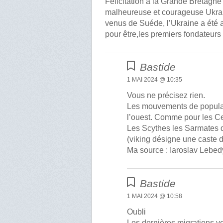
Félicitation à la Grande Bretagne e
malheureuse et courageuse Ukrain
venus de Suéde, l’Ukraine a été au
pour être,les premiers fondateurs
Bastide
1 MAI 2024 @ 10:35
Vous ne précisez rien.
Les mouvements de populati
l’ouest. Comme pour les Cel
Les Scythes les Sarmates 
(viking désigne une caste 
Ma source : Iaroslav Lebedy
Bastide
1 MAI 2024 @ 10:58
Oubli
Les dernières migrations v