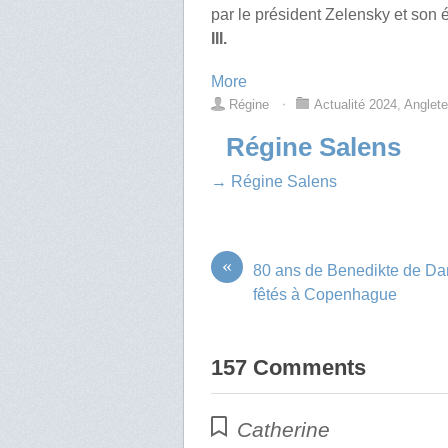
par le président Zelensky et son
III.
More
Régine
⋅
Actualité 2024
,
Anglete
Régine Salens
→ Régine Salens
«
80 ans de Benedikte de D
fêtés à Copenhague
157 Comments
Catherine