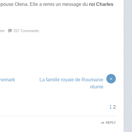
 épouse Olena. Elle a remis un message du
roi Charles
rre
157 Comments
»
anemark
La famille royale de Roumanie
réunie
1
2
REPLY