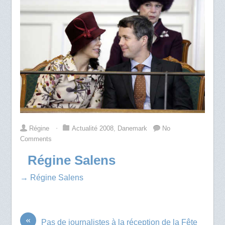
Régine
⋅
Actualité 2008
,
Danemark
No
Comments
Régine Salens
→ Régine Salens
«
Pas de journalistes à la réception de la Fête