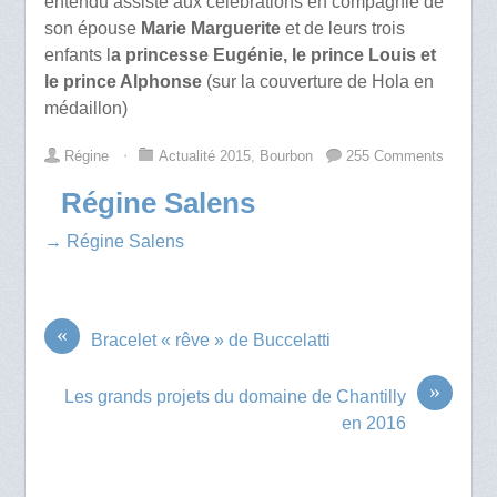
entendu assisté aux célébrations en compagnie de
son épouse
Marie Marguerite
et de leurs trois
enfants l
a princesse Eugénie, le prince Louis et
le prince Alphonse
(sur la couverture de Hola en
médaillon)
Régine
⋅
Actualité 2015
,
Bourbon
255 Comments
Régine Salens
→ Régine Salens
«
Bracelet « rêve » de Buccelatti
»
Les grands projets du domaine de Chantilly
en 2016