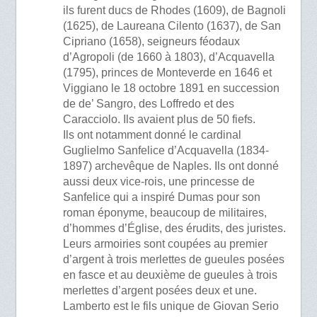
ils furent ducs de Rhodes (1609), de Bagnoli
(1625), de Laureana Cilento (1637), de San
Cipriano (1658), seigneurs féodaux
d’Agropoli (de 1660 à 1803), d’Acquavella
(1795), princes de Monteverde en 1646 et
Viggiano le 18 octobre 1891 en succession
de de’ Sangro, des Loffredo et des
Caracciolo. Ils avaient plus de 50 fiefs.
Ils ont notamment donné le cardinal
Guglielmo Sanfelice d’Acquavella (1834-
1897) archevêque de Naples. Ils ont donné
aussi deux vice-rois, une princesse de
Sanfelice qui a inspiré Dumas pour son
roman éponyme, beaucoup de militaires,
d’hommes d’Église, des érudits, des juristes.
Leurs armoiries sont coupées au premier
d’argent à trois merlettes de gueules posées
en fasce et au deuxième de gueules à trois
merlettes d’argent posées deux et une.
Lamberto est le fils unique de Giovan Serio