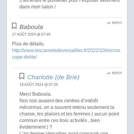
J’aimerais le posséder pour l’exposer fièrement
dans mon salon !
REPLY
Baboula
17 AOÛT 2024 @ 07:46
Plus de détails.
http://www.lescarnetsdeversailles.fr/2022/10/micros
cope-delite/
REPLY
Charlotte (de Brie)
18 AOÛT 2024 @ 07:25
Merci Baboula.
Nos rois avaient des centres d’intérêt
méconnus, on a souvent retenu seulement la
chasse, les plaisirs et les femmes ( aucun point
commun entre ces trois activités , bien
évidemment ) ?
L’an dernier Versailles avait consacré une