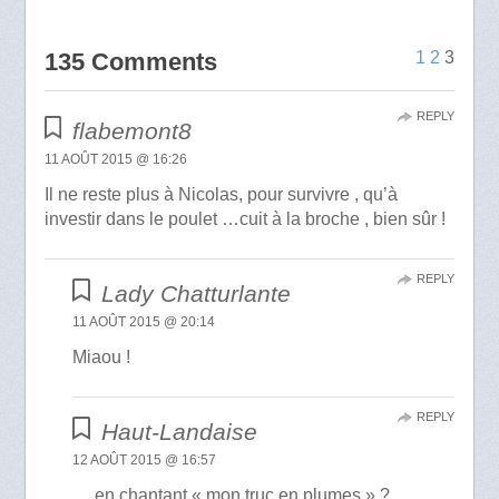
135 Comments
1
2
3
REPLY
flabemont8
11 AOÛT 2015 @ 16:26
Il ne reste plus à Nicolas, pour survivre , qu’à
investir dans le poulet …cuit à la broche , bien sûr !
REPLY
Lady Chatturlante
11 AOÛT 2015 @ 20:14
Miaou !
REPLY
Haut-Landaise
12 AOÛT 2015 @ 16:57
… en chantant « mon truc en plumes » ?