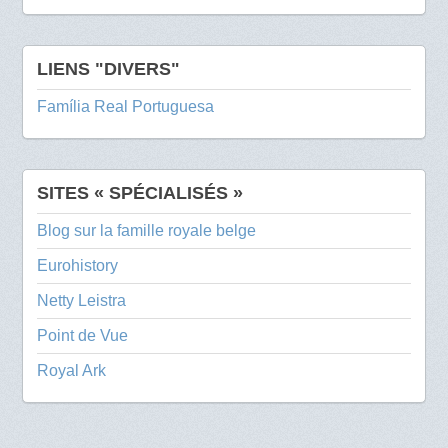
LIENS "DIVERS"
Família Real Portuguesa
SITES « SPÉCIALISÉS »
Blog sur la famille royale belge
Eurohistory
Netty Leistra
Point de Vue
Royal Ark