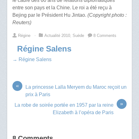
le cadre des 60 ans de relations diplomatiques
entre son pays et la Chine. Le roi a été reçu à
Bejing par le Président Hu Jintao.
(Copyright photo :
Reuters)
Régine
⋅
Actualité 2010
,
Suède
8 Comments
Régine Salens
→ Régine Salens
«
La princesse Lalla Meryem du Maroc reçoit un
prix à Paris
»
La robe de soirée portée en 1957 par la reine
Elizabeth à l’opéra de Paris
8 Comments