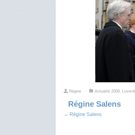
Régine
⋅
Actualité 2008
,
Luxem
Régine Salens
→ Régine Salens