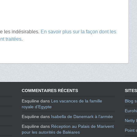
re les indésirables.
En savoir plus sur la façon dont les
t traitées
.
COMMENTAIRES RÉCENTS
SITES
Esquiline
dans
Les vacances de la famille
Blog s
royale d’Egypte
Eurohi
Esquiline
dans
Isabella de Danemark à l’armée
Netty 
Esquiline
dans
Réception au Palais de Marivent
Point 
pour les autorités de Baléares