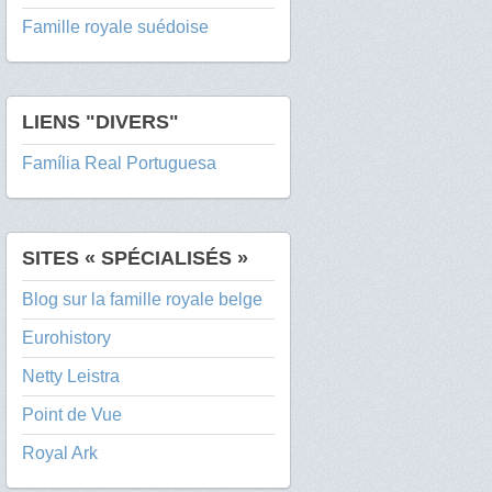
Famille royale suédoise
LIENS "DIVERS"
Família Real Portuguesa
SITES « SPÉCIALISÉS »
Blog sur la famille royale belge
Eurohistory
Netty Leistra
Point de Vue
Royal Ark