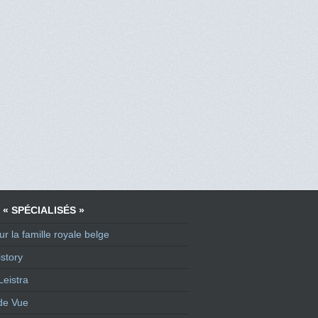
 « SPÉCIALISÉS »
ur la famille royale belge
story
Leistra
de Vue