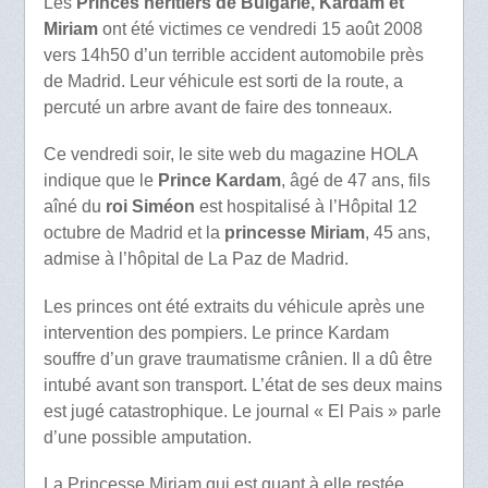
Les
Princes héritiers de Bulgarie, Kardam et
Miriam
ont été victimes ce vendredi 15 août 2008
vers 14h50 d’un terrible accident automobile près
de Madrid. Leur véhicule est sorti de la route, a
percuté un arbre avant de faire des tonneaux.
Ce vendredi soir, le site web du magazine HOLA
indique que le
Prince Kardam
, âgé de 47 ans, fils
aîné du
roi Siméon
est hospitalisé à l’Hôpital 12
octubre de Madrid et la
princesse Miriam
, 45 ans,
admise à l’hôpital de La Paz de Madrid.
Les princes ont été extraits du véhicule après une
intervention des pompiers. Le prince Kardam
souffre d’un grave traumatisme crânien. Il a dû être
intubé avant son transport. L’état de ses deux mains
est jugé catastrophique. Le journal « El Pais » parle
d’une possible amputation.
La Princesse Miriam qui est quant à elle restée