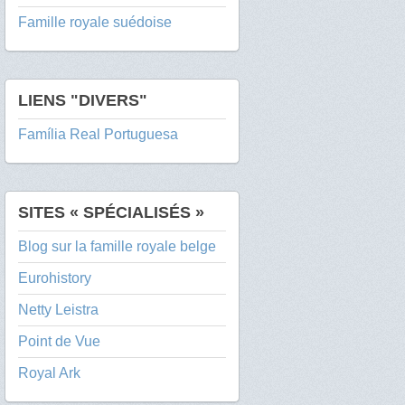
Famille royale suédoise
LIENS "DIVERS"
Família Real Portuguesa
SITES « SPÉCIALISÉS »
Blog sur la famille royale belge
Eurohistory
Netty Leistra
Point de Vue
Royal Ark