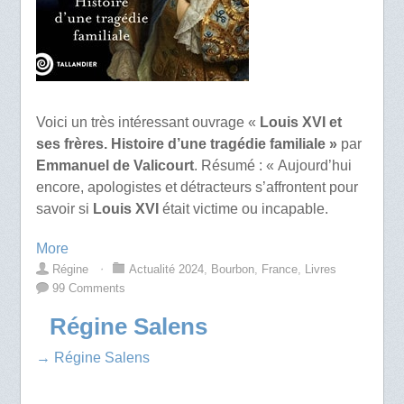
Voici un très intéressant ouvrage «
Louis XVI et
ses frères. Histoire d’une tragédie familiale »
par
Emmanuel de Valicourt
. Résumé : « Aujourd’hui
encore, apologistes et détracteurs s’affrontent pour
savoir si
Louis XVI
était victime ou incapable.
More
Régine
⋅
Actualité 2024
,
Bourbon
,
France
,
Livres
99 Comments
Régine Salens
→ Régine Salens