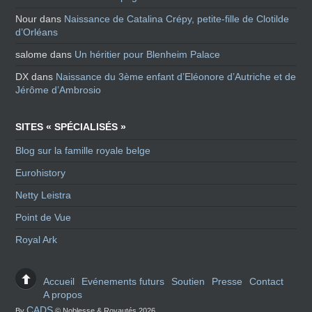
Nour
dans
Naissance de Catalina Crépy, petite-fille de Clotilde
d’Orléans
salome
dans
Un héritier pour Blenheim Palace
DX
dans
Naissance du 3ème enfant d’Eléonore d’Autriche et de
Jérôme d’Ambrosio
SITES « SPÉCIALISÉS »
Blog sur la famille royale belge
Eurohistory
Netty Leistra
Point de Vue
Royal Ark
Accueil
Evénements futurs
Soutien
Presse
Contact
A propos
CADS
By
© Noblesse & Royautés 2026