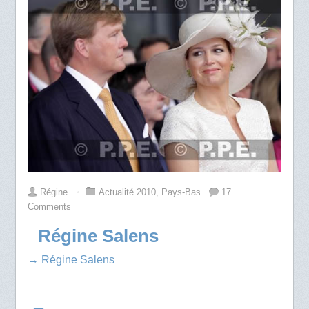
Régine
⋅
Actualité 2010
,
Pays-Bas
17
Comments
Régine Salens
→ Régine Salens