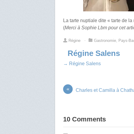
La tarte nuptiale dite « tarte de 
(
Merci à Sophie Lbm pour cet arti
Régine
⋅
Gastronomie
,
Pays-Ba
Régine Salens
→ Régine Salens
«
Charles et Camilla à Chat
10 Comments