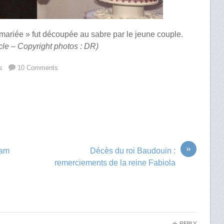
la mariée » fut découpée au sabre par le jeune couple.
cle – Copyright photos : DR)
s
10 Comments
»
ham
Décès du roi Baudouin :
remerciements de la reine Fabiola
REPLY