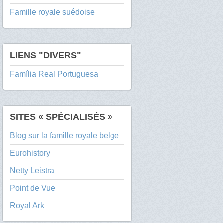
Famille royale suédoise
LIENS "DIVERS"
Família Real Portuguesa
SITES « SPÉCIALISÉS »
Blog sur la famille royale belge
Eurohistory
Netty Leistra
Point de Vue
Royal Ark