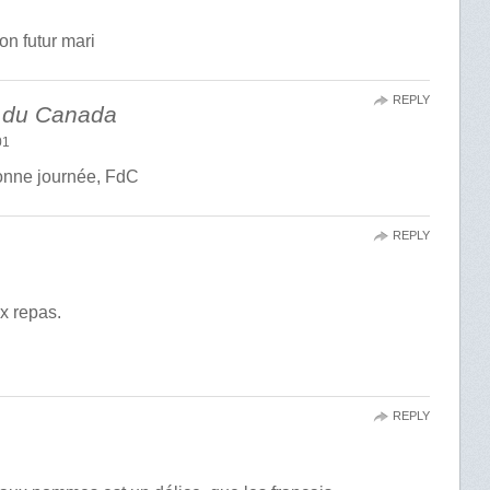
son futur mari
REPLY
 du Canada
01
onne journée, FdC
REPLY
ux repas.
REPLY