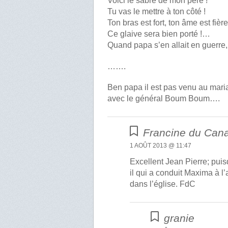
Voici le sabre de mon père !
Tu vas le mettre à ton côté !
Ton bras est fort, ton âme est fière
Ce glaive sera bien porté !…
Quand papa s’en allait en guerre,
…….
Ben papa il est pas venu au mariage
avec le général Boum Boum….
Francine du Can
1 AOÛT 2013 @ 11:47
Excellent Jean Pierre; pui
il qui a conduit Maxima à l
dans l’église. FdC
granie