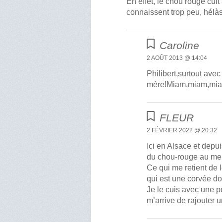
En effet, le chou rouge cui
connaissent trop peu, hélàs
Caroline
2 AOÛT 2013 @ 14:04
Philibert,surtout ave
mère!Miam,miam,mi
FLEUR
2 FÉVRIER 2022 @ 20:32
Ici en Alsace et depui
du chou-rouge au me
Ce qui me retient de le
qui est une corvée do
Je le cuis avec une p
m’arrive de rajouter 