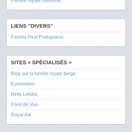
Famille royale suédoise
LIENS "DIVERS"
Família Real Portuguesa
SITES « SPÉCIALISÉS »
Blog sur la famille royale belge
Eurohistory
Netty Leistra
Point de Vue
Royal Ark