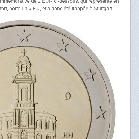
ommémorative de 2 EUR ci-dessous, qui représente en
ort, porte un « F », et a donc été frappée à Stuttgart,