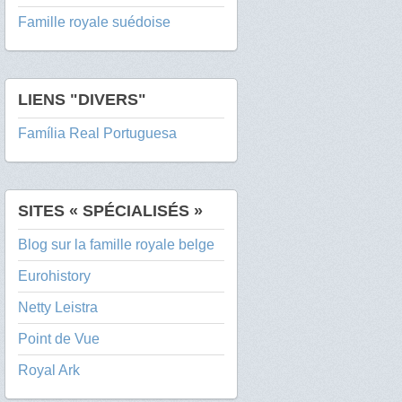
Famille royale suédoise
LIENS "DIVERS"
Família Real Portuguesa
SITES « SPÉCIALISÉS »
Blog sur la famille royale belge
Eurohistory
Netty Leistra
Point de Vue
Royal Ark