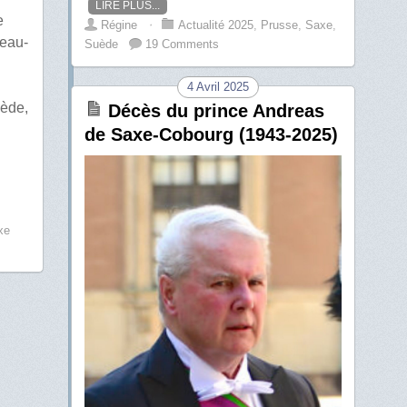
LIRE PLUS...
e
Régine
⋅
Actualité 2025
,
Prusse
,
Saxe
,
beau-
Suède
19 Comments
4 Avril 2025
uède,
Décès du prince Andreas
de Saxe-Cobourg (1943-2025)
xe