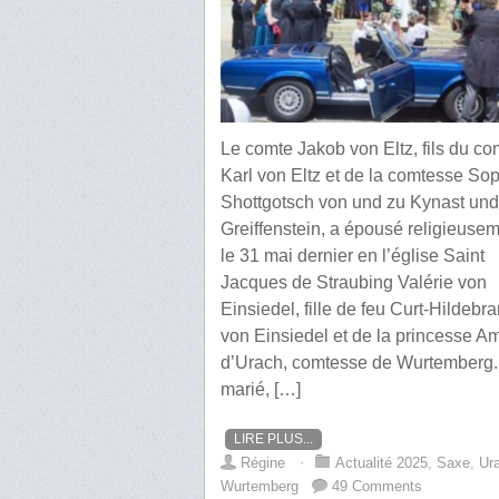
Le comte Jakob von Eltz, fils du co
Karl von Eltz et de la comtesse So
Shottgotsch von und zu Kynast und
Greiffenstein, a épousé religieuse
le 31 mai dernier en l’église Saint
Jacques de Straubing Valérie von
Einsiedel, fille de feu Curt-Hildebr
von Einsiedel et de la princesse A
d’Urach, comtesse de Wurtemberg
marié, […]
LIRE PLUS...
Régine
⋅
Actualité 2025
,
Saxe
,
Ur
Wurtemberg
49 Comments