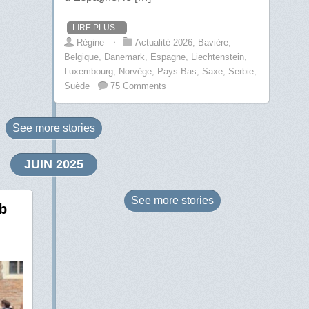
LIRE PLUS...
Régine
⋅
Actualité 2026
,
Bavière
,
Belgique
,
Danemark
,
Espagne
,
Liechtenstein
,
Luxembourg
,
Norvège
,
Pays-Bas
,
Saxe
,
Serbie
,
Suède
75 Comments
See more
stories
JUIN 2025
See more
stories
b