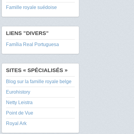
Famille royale suédoise
LIENS "DIVERS"
Família Real Portuguesa
SITES « SPÉCIALISÉS »
Blog sur la famille royale belge
Eurohistory
Netty Leistra
Point de Vue
Royal Ark