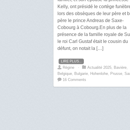
Kelly, ont présidé le cortège funèbr
lors des obsèques de leur père et 
père le prince Andreas de Saxe-
Cobourg à Cobourg.En plus de la
présence de la famille royale de S
le roi Carl Gustaf était le cousin du
défunt, on notait la […]
LIRE PLUS...
Régine
⋅
Actualité 2025
,
Bavière
,
Belgique
,
Bulgarie
,
Hohenlohe
,
Prusse
,
Sa
16 Comments