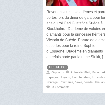
Revenons sur les diadèmes et par
portés lors du dîner de gala pour le
ans du roi Carl Gustaf de Suède à
Stockholm. Diadème de volutes e
diamants pour la princesse héritièr
Victoria de Suède. Parure de diam
et perles pour la reine Sophie
d’Espagne Diadème en diamants
autrefois porté par la reine Sirikit, [
LIRE PLUS...
Régine
⋅
Actualité 2026
,
Danemar
Espagne
,
Joyaux
,
Liechtenstein
,
Luxembo
Norvège
,
Roumanie
,
Saxe
,
Suède
,
Thaïlan
53 Comments