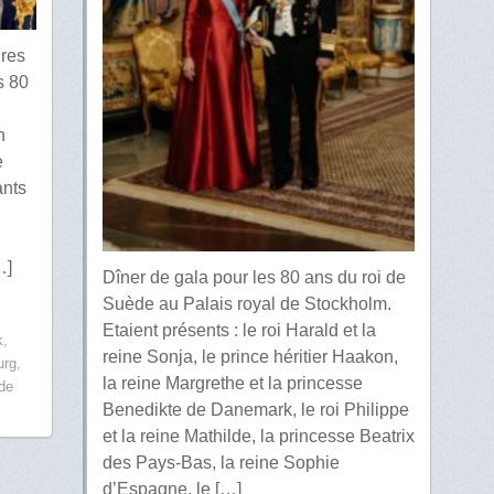
ures
s 80
n
e
ants
…]
Dîner de gala pour les 80 ans du roi de
Suède au Palais royal de Stockholm.
Etaient présents : le roi Harald et la
k
,
reine Sonja, le prince héritier Haakon,
urg
,
la reine Margrethe et la princesse
de
Benedikte de Danemark, le roi Philippe
et la reine Mathilde, la princesse Beatrix
des Pays-Bas, la reine Sophie
d’Espagne, le […]