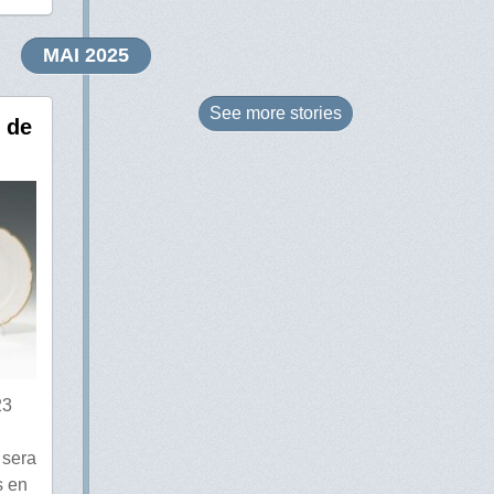
MAI 2025
See more
stories
s de
23
 sera
s en