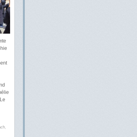
mte
phie
ment
and
mélie
.Le
ach
,