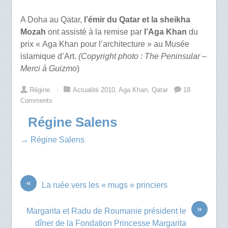
A Doha au Qatar,
l’émir du Qatar et la sheikha
Mozah
ont assisté à la remise par
l’Aga Khan
du
prix « Aga Khan pour l’architecture » au Musée
islamique d’Art.
(Copyright photo : The Peninsular –
Merci à Guizmo
)
Régine
⋅
Actualité 2010
,
Aga Khan
,
Qatar
18
Comments
Régine Salens
→ Régine Salens
«
La ruée vers les « mugs » princiers
»
Margarita et Radu de Roumanie président le
dîner de la Fondation Princesse Margarita