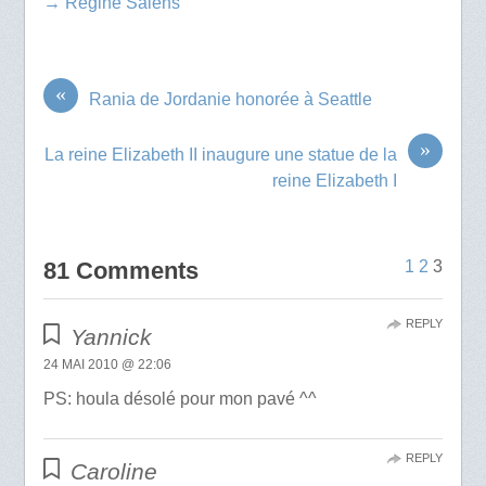
→ Régine Salens
«
Rania de Jordanie honorée à Seattle
»
La reine Elizabeth II inaugure une statue de la
reine Elizabeth I
81 Comments
1
2
3
REPLY
Yannick
24 MAI 2010 @ 22:06
PS: houla désolé pour mon pavé ^^
REPLY
Caroline