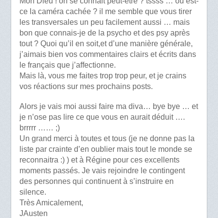
Mon Dieu ! on se connait peut-être ? tssss … ou est-
ce la caméra cachée ? il me semble que vous tirer
les transversales un peu facilement aussi … mais
bon que connais-je de la psycho et des psy après
tout ? Quoi qu’il en soit,et d’une manière générale,
j’aimais bien vos commentaires clairs et écrits dans
le français que j’affectionne.
Mais là, vous me faites trop trop peur, et je crains
vos réactions sur mes prochains posts.
Alors je vais moi aussi faire ma diva… bye bye … et
je n’ose pas lire ce que vous en aurait déduit ….
brrrrr …… ;)
Un grand merci à toutes et tous (je ne donne pas la
liste par crainte d’en oublier mais tout le monde se
reconnaitra :) ) et à Régine pour ces excellents
moments passés. Je vais rejoindre le contingent
des personnes qui continuent à s’instruire en
silence.
Très Amicalement,
JAusten