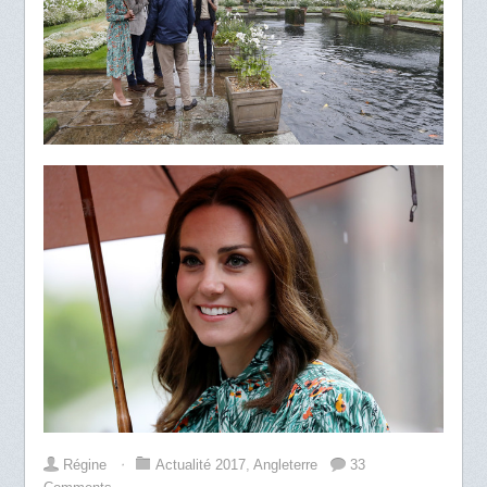
Régine
⋅
Actualité 2017
,
Angleterre
33