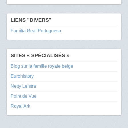
LIENS "DIVERS"
Família Real Portuguesa
SITES « SPÉCIALISÉS »
Blog sur la famille royale belge
Eurohistory
Netty Leistra
Point de Vue
Royal Ark