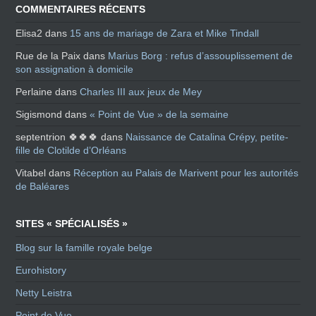
COMMENTAIRES RÉCENTS
Elisa2
dans
15 ans de mariage de Zara et Mike Tindall
Rue de la Paix
dans
Marius Borg : refus d’assouplissement de
son assignation à domicile
Perlaine
dans
Charles III aux jeux de Mey
Sigismond
dans
« Point de Vue » de la semaine
septentrion 🍀🍀🍀
dans
Naissance de Catalina Crépy, petite-
fille de Clotilde d’Orléans
Vitabel
dans
Réception au Palais de Marivent pour les autorités
de Baléares
SITES « SPÉCIALISÉS »
Blog sur la famille royale belge
Eurohistory
Netty Leistra
Point de Vue