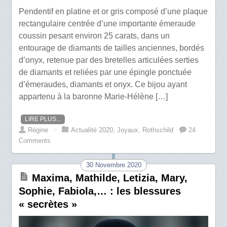
Pendentif en platine et or gris composé d’une plaque
rectangulaire centrée d’une importante émeraude
coussin pesant environ 25 carats, dans un
entourage de diamants de tailles anciennes, bordés
d’onyx, retenue par des bretelles articulées serties
de diamants et reliées par une épingle ponctuée
d’émeraudes, diamants et onyx. Ce bijou ayant
appartenu à la baronne Marie-Hélène […]
LIRE PLUS...
Régine
⋅
Actualité 2020
,
Joyaux
,
Rothschild
24
Comments
30 Novembre 2020
Maxima, Mathilde, Letizia, Mary,
Sophie, Fabiola,… : les blessures
« secrètes »