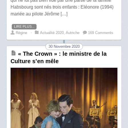
qui ne fut pas bien vue par une partie de la famille
Habsbourg sont nés trois enfants : Eléonore (1994)
mariée au pilote Jérôme […]
LIRE PLUS...
Régine
⋅
Actualité 2020
,
Autriche
169 Comments
30 Novembre 2020
« The Crown » : le ministre de la
Culture s’en mêle