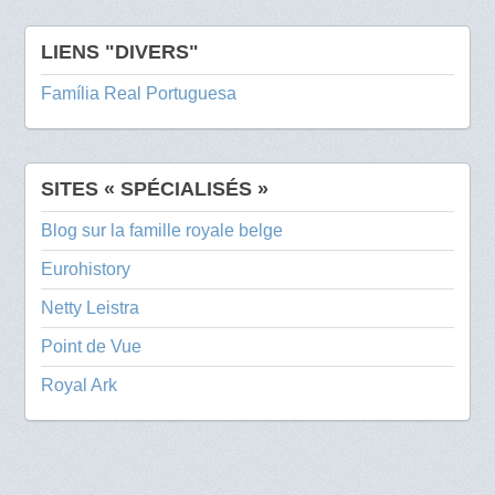
LIENS "DIVERS"
Família Real Portuguesa
SITES « SPÉCIALISÉS »
Blog sur la famille royale belge
Eurohistory
Netty Leistra
Point de Vue
Royal Ark