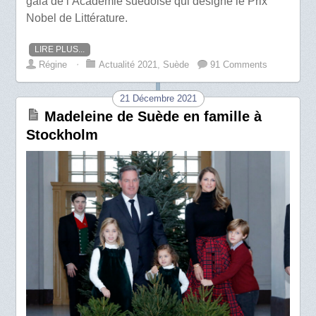
gala de l’Académie suédoise qui désigne le Prix
Nobel de Littérature.
LIRE PLUS...
Régine
⋅
Actualité 2021
,
Suède
91 Comments
21 Décembre 2021
Madeleine de Suède en famille à
Stockholm