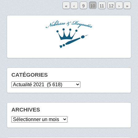
«
‹
9
10
11
12
›
»
CATÉGORIES
Catégories
ARCHIVES
Archives