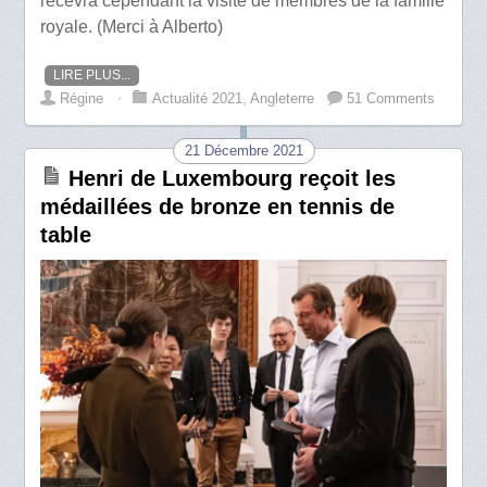
recevra cependant la visite de membres de la famille
royale. (Merci à Alberto)
LIRE PLUS...
Régine
⋅
Actualité 2021
,
Angleterre
51 Comments
21 Décembre 2021
Henri de Luxembourg reçoit les
médaillées de bronze en tennis de
table