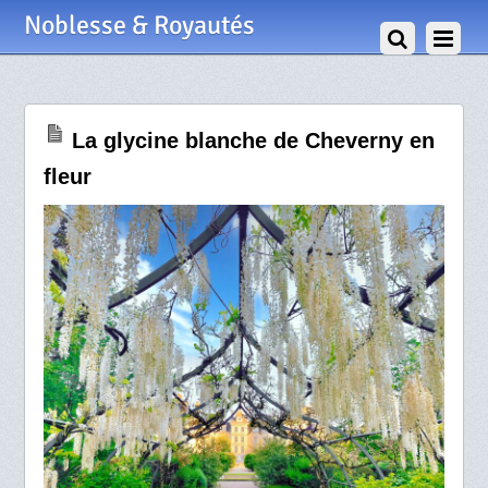
21 Mai 2024
Noblesse & Royautés
La glycine blanche de Cheverny en
fleur