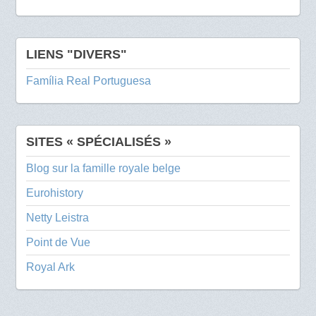
LIENS "DIVERS"
Família Real Portuguesa
SITES « SPÉCIALISÉS »
Blog sur la famille royale belge
Eurohistory
Netty Leistra
Point de Vue
Royal Ark