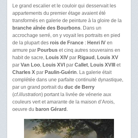
Le grand escalier et le couloir qui desservait les
appartements du premier étage avaient été
transformés en galerie de peinture à la gloire de la
branche aînée des Bourbons
. Dans un
accrochage serré, on y voyait les portraits en pied
de la plupart des
rois de France
:
Henri IV
en
armure par
Pourbus
et cinq autres souverains en
habit de sacre,
Louis XIV
par
Rigaud
,
Louis XV
par
Van Loo
,
Louis XVI
par
Callet
,
Louis XVIII
et
Charles X
par
Paulin-Guérin
. La galerie était
complétée dans une parfaite continuité dynastique,
par un grand portrait du
duc de Berry
(
cf.illustration
) portant la livrée de vénerie aux
couleurs vert et amarante de la maison d’Arois,
oeuvre du
baron Gérard
.