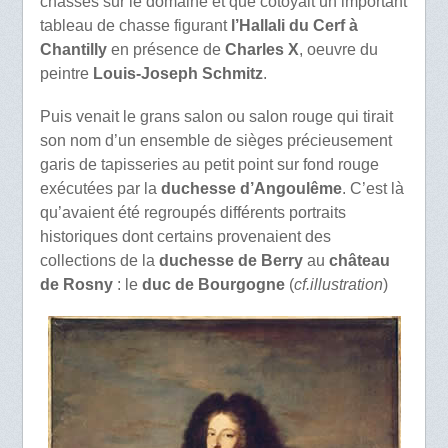
chassés sur le domaine et que côtoyait un important
tableau de chasse figurant
l’Hallali du Cerf à
Chantilly
en présence de
Charles X
, oeuvre du
peintre
Louis-Joseph Schmitz
.
Puis venait le grans salon ou salon rouge qui tirait
son nom d’un ensemble de sièges précieusement
garis de tapisseries au petit point sur fond rouge
exécutées par la
duchesse d’Angoulême
. C’est là
qu’avaient été regroupés différents portraits
historiques dont certains provenaient des
collections de la
duchesse de Berry
au
château
de Rosny
: le
duc de Bourgogne
(
cf.illustration
)