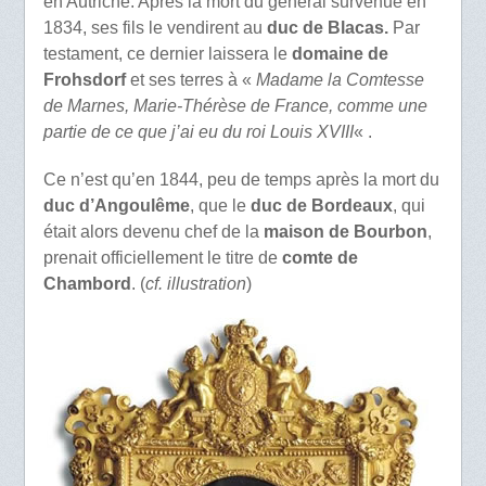
en Autriche. Après la mort du général survenue en
1834, ses fils le vendirent au
duc de Blacas.
Par
testament, ce dernier laissera le
domaine de
Frohsdorf
et ses terres à «
Madame la Comtesse
de Marnes, Marie-Thérèse de France, comme une
partie de ce que j’ai eu du roi Louis XVIII
« .
Ce n’est qu’en 1844, peu de temps après la mort du
duc d’Angoulême
, que le
duc de Bordeaux
, qui
était alors devenu chef de la
maison de Bourbon
,
prenait officiellement le titre de
comte de
Chambord
. (
cf. illustration
)