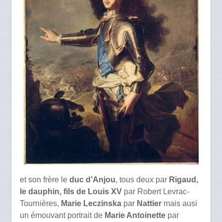
et son frère le
duc d’Anjou
, tous deux par
Rigaud,
le dauphin, fils de Louis XV
par Robert Levrac-
Tournières,
Marie Leczinska
par
Nattier
mais ausi
un émouvant portrait de
Marie Antoinette
par