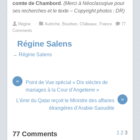
comte de Chambord
.
(Merci à Néoclassqiue pour
ses recherches et le texte – Copyright photos : DR)
Régine
⋅
Autriche
,
Bourbon
,
Châteaux
,
France
77
Comments
Régine Salens
→ Régine Salens
«
Point de Vue spécial « Dix siècles de
mariages à la Cour d’Angeterre »
»
L’émir du Qatar reçoit le Ministre des affaires
étrangères d’Arabie-Saoudite
77 Comments
1
2
3