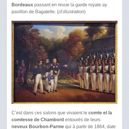
Bordeaux
passant en revue la garde royale ay
pavillon de Bagatelle. (
cf.illustration
)
C’est dans ces salons que vivaient le
comte et la
comtesse de Chambord
entourés de leurs
neveux Bourbon-Parme
qui à partir de 1864, date