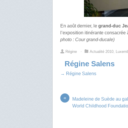
En août dernier, le
grand-duc J
l’exposition itinérante consacrée
photo : Cour grand-ducale)
Régine
⋅
Actualité 2010
,
Luxem
Régine Salens
→ Régine Salens
«
Madeleine de Suède au gal
World Childhood Foundati