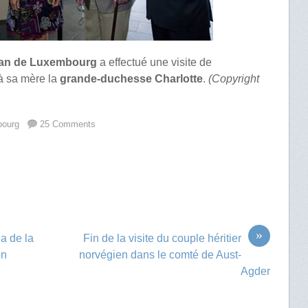
ean de Luxembourg
a effectué une visite de
 à sa mère la
grande-duchesse Charlotte
.
(Copyright
bourg
25 Comments
»
a de la
Fin de la visite du couple héritier
on
norvégien dans le comté de Aust-
Agder