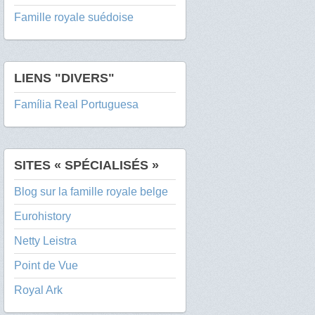
Famille royale suédoise
LIENS "DIVERS"
Família Real Portuguesa
SITES « SPÉCIALISÉS »
Blog sur la famille royale belge
Eurohistory
Netty Leistra
Point de Vue
Royal Ark