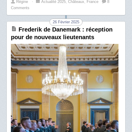
Régine
⋅
Actualité 2025
,
Châteaux
,
France
8
Comments
26 Février 2025
Frederik de Danemark : réception
pour de nouveaux lieutenants