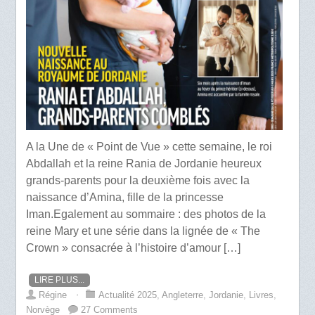
A la Une de « Point de Vue » cette semaine, le roi
Abdallah et la reine Rania de Jordanie heureux
grands-parents pour la deuxième fois avec la
naissance d’Amina, fille de la princesse
Iman.Egalement au sommaire : des photos de la
reine Mary et une série dans la lignée de « The
Crown » consacrée à l’histoire d’amour […]
LIRE PLUS...
Régine
⋅
Actualité 2025
,
Angleterre
,
Jordanie
,
Livres
,
Norvège
27 Comments