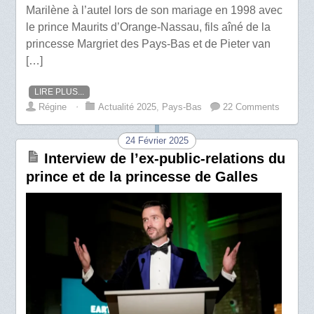
Marilène à l’autel lors de son mariage en 1998 avec
le prince Maurits d’Orange-Nassau, fils aîné de la
princesse Margriet des Pays-Bas et de Pieter van
[…]
LIRE PLUS...
Régine
⋅
Actualité 2025
,
Pays-Bas
22 Comments
24 Février 2025
Interview de l’ex-public-relations du
prince et de la princesse de Galles