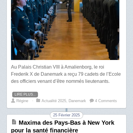
Au Palais Christian VIII à Amalienborg, le roi
Frederik X de Danemark a reçu 79 cadets de l’Ecole
des officiers venant d’être nommés lieutenants.
LIRE PLUS...
Régine
⋅
Actualité 2025
,
Danemark
4 Comments
25 Février 2025
Maxima des Pays-Bas à New York
pour la santé financière