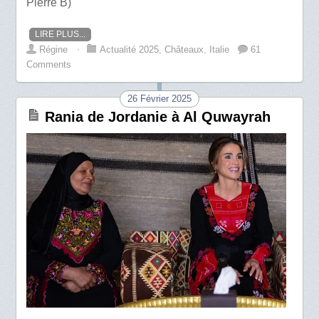
Pierre B)
LIRE PLUS...
Régine
⋅
Actualité 2025
,
Châteaux
,
Italie
61
Comments
26 Février 2025
Rania de Jordanie à Al Quwayrah