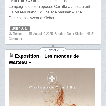
Le duc de Castro a fête ses 62 ans. Ici en
compagnie de son épouse Camilla au restaurant
« L’oiseau blanc » du palace parisien « The
Peninsula » avenue Kléber.
LIRE PLUS...
Régine
⋅
Actualité 2025
,
Bourbon-Deux-Siciles
51
Comments
25 Février 2025
Exposition « Les mondes de
Watteau »