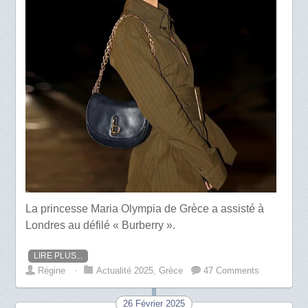
La princesse Maria Olympia de Grèce a assisté à
Londres au défilé « Burberry ».
LIRE PLUS...
Régine
⋅
Actualité 2025
,
Grèce
47 Comments
26 Février 2025