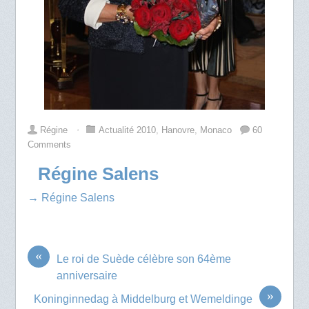
Régine
⋅
Actualité 2010
,
Hanovre
,
Monaco
60
Comments
Régine Salens
→ Régine Salens
«
Le roi de Suède célèbre son 64ème
anniversaire
»
Koninginnedag à Middelburg et Wemeldinge