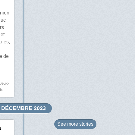
inien
duc
rs
 et
iles,
ce de
Deux-
ts
DÉCEMBRE 2023
See more
stories
a