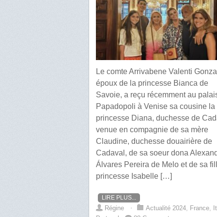
Le comte Arrivabene Valenti Gonza
époux de la princesse Bianca de
Savoie, a reçu récemment au palai
Papadopoli à Venise sa cousine la
princesse Diana, duchesse de Cad
venue en compagnie de sa mère
Claudine, duchesse douairière de
Cadaval, de sa soeur dona Alexan
Álvares Pereira de Melo et de sa fill
princesse Isabelle […]
LIRE PLUS...
Régine
⋅
Actualité 2024
,
France
,
I