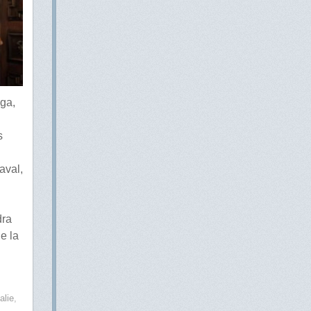
ga,
s
aval,
dra
e la
talie
,