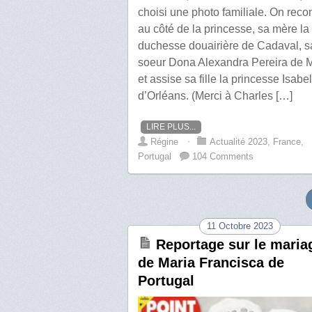
choisi une photo familiale. On reco
au côté de la princesse, sa mère la
duchesse douairière de Cadaval, s
soeur Dona Alexandra Pereira de 
et assise sa fille la princesse Isabel
d’Orléans. (Merci à Charles […]
LIRE PLUS...
Régine
⋅
Actualité 2023
,
France
,
Portugal
104 Comments
11 Octobre 2023
Reportage sur le maria
de Maria Francisca de
Portugal