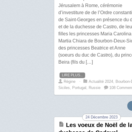
Jérusalem à Rome, cérémonie
d’investiture de de l’Ordre constant
de Saint-Georges en présence du 
et de la duchesse de Castro, de leu
filles les princesses Maria Carolina
Martia Chiara de Bourbon-Deux-Sic
des princesses Beatrice et Anne
(soeurs du duc de Castro), du prin
Beira (fils du […]
LIRE PLUS...
Régine
⋅
Actualité 2024
,
Bourbon-
Siciles
,
Portugal
,
Russie
108 Commen
24 Décembre 2023
Les voeux de Noël de l