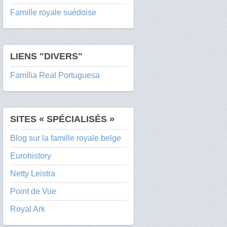
Famille royale suédoise
LIENS "DIVERS"
Família Real Portuguesa
SITES « SPÉCIALISÉS »
Blog sur la famille royale belge
Eurohistory
Netty Leistra
Point de Vue
Royal Ark