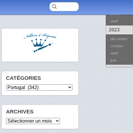
2024
juillet
avril
2023
décembre
octobre
août
juin
CATÉGORIES
Catégories
ARCHIVES
Archives