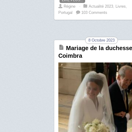
LIRE PLUS...
Régine
⋅
Actualité 2023
,
Livres
,
Portugal
103 Comments
8 Octobre 2023
Mariage de la duchesse
Coimbra