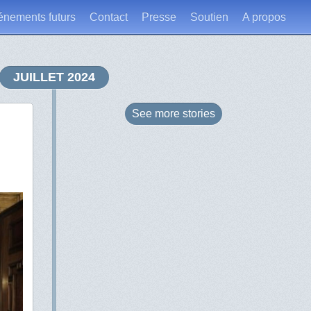
énements futurs
Contact
Presse
Soutien
A propos
JUILLET 2024
See more
stories