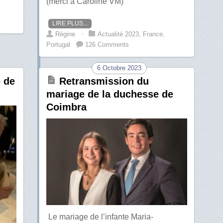
(merci à Caroline VM)
LIRE PLUS...
Régine
⋅
Actualité 2023
,
France
,
Portugal
126 Comments
6 Octobre 2023
 de
Retransmission du
mariage de la duchesse de
Coimbra
Le mariage de l’infante Maria-