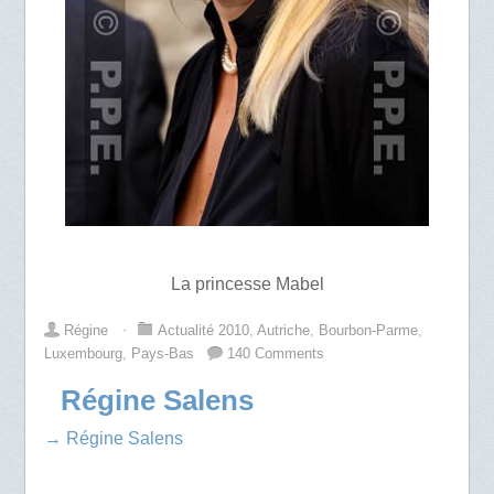
La princesse Mabel
Régine
⋅
Actualité 2010
,
Autriche
,
Bourbon-Parme
,
Luxembourg
,
Pays-Bas
140 Comments
Régine Salens
→ Régine Salens