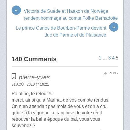
«
Victoria de Suède et Haakon de Norvège
rendent hommage au comte Folke Bernadotte
»
Le prince Carlos de Bourbon-Parme devient
duc de Parme et de Plaisance
140 Comments
1
…
3
4
5
REPLY
pierre-yves
31 AOÛT 2010 @ 19:21
Palatine, le retour !!!!
merci, ainsi qu’à Marina, de vos compte rendus.
On n’en attendait pas mois de vous et on a cru,
grâce à la vigueur, la franchise de votre récit
retrouver la belle époque du bal, vous vous
souvenez ?