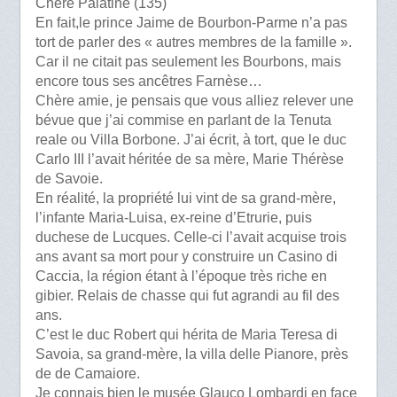
Chère Palatine (135)
En fait,le prince Jaime de Bourbon-Parme n’a pas
tort de parler des « autres membres de la famille ».
Car il ne citait pas seulement les Bourbons, mais
encore tous ses ancêtres Farnèse…
Chère amie, je pensais que vous alliez relever une
bévue que j’ai commise en parlant de la Tenuta
reale ou Villa Borbone. J’ai écrit, à tort, que le duc
Carlo III l’avait héritée de sa mère, Marie Thérèse
de Savoie.
En réalité, la propriété lui vint de sa grand-mère,
l’infante Maria-Luisa, ex-reine d’Etrurie, puis
duchese de Lucques. Celle-ci l’avait acquise trois
ans avant sa mort pour y construire un Casino di
Caccia, la région étant à l’époque très riche en
gibier. Relais de chasse qui fut agrandi au fil des
ans.
C’est le duc Robert qui hérita de Maria Teresa di
Savoia, sa grand-mère, la villa delle Pianore, près
de de Camaiore.
Je connais bien le musée Glauco Lombardi en face