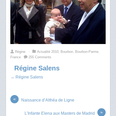
Régine
⋅
Actualité 2010
,
Bourbon
,
Bourbon-Parme
,
France
255 Comments
Régine Salens
→ Régine Salens
«
Naissance d’Althéa de Ligne
»
L’Infante Elena aux Masters de Madrid