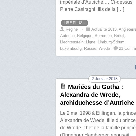
impériale d’Autriche,… Ci-dessus,
Pierre Casiraghi, fils de la […]
LIRE PLUS...
Régine
⋅
Actualité 2013
,
Angleterr
Autriche
,
Belgique
,
Borromeo
,
Brésil
,
Liechtenstein
,
Ligne
,
Limburg-Stirum
,
Luxembourg
,
Russie
,
Wrede
21 Comm
2 Janvier 2013
Mariées du Gotha :
Alexandra de Wrede,
archiduchesse d’Autriche
Le 2 mai 1998 à Eillingen, la princ
Alexandra de Wrede, fille du prince
de Wrede, chef de la famille princiè
d’Ingeborg Hamberger, épousait