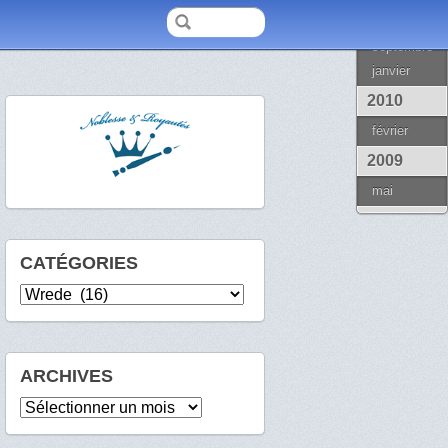
2013
septembre
janvier
2010
février
2009
mai
CATÉGORIES
Catégories
ARCHIVES
Archives