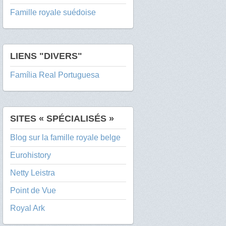
Famille royale suédoise
LIENS "DIVERS"
Família Real Portuguesa
SITES « SPÉCIALISÉS »
Blog sur la famille royale belge
Eurohistory
Netty Leistra
Point de Vue
Royal Ark