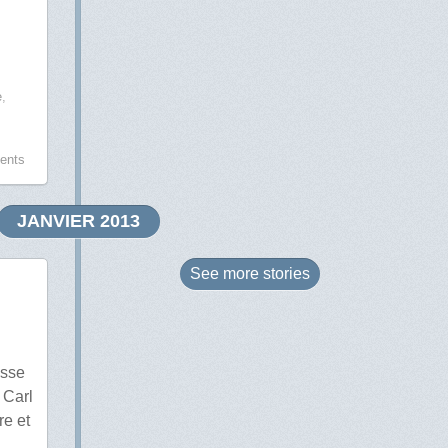
e
,
ents
JANVIER 2013
See more
stories
esse
 Carl
re et