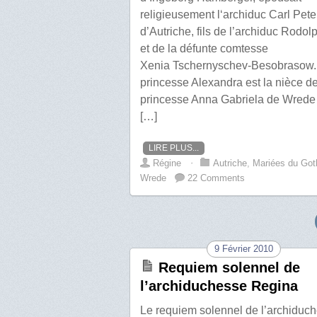
religieusement l‘archiduc Carl Pete
d’Autriche, fils de l’archiduc Rodol
et de la défunte comtesse
Xenia Tschernyschev-Besobrasow.
princesse Alexandra est la nièce de
princesse Anna Gabriela de Wrede
[…]
LIRE PLUS...
Régine
⋅
Autriche
,
Mariées du Got
Wrede
22 Comments
9 Février 2010
Requiem solennel de
l’archiduchesse Regina
Le requiem solennel de l’archiduc