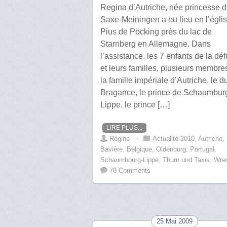
Regina d’Autriche, née princesse 
Saxe-Meiningen a eu lieu en l’églis
Pius de Pöcking près du lac de
Starnberg en Allemagne. Dans
l’assistance, les 7 enfants de la dé
et leurs familles, plusieurs membre
la famille impériale d’Autriche, le d
Bragance, le prince de Schaumbur
Lippe, le prince […]
LIRE PLUS...
Régine
⋅
Actualité 2010
,
Autriche
,
Bavière
,
Belgique
,
Oldenburg
,
Portugal
,
Schaumbourg-Lippe
,
Thurn und Taxis
,
Wre
78 Comments
25 Mai 2009