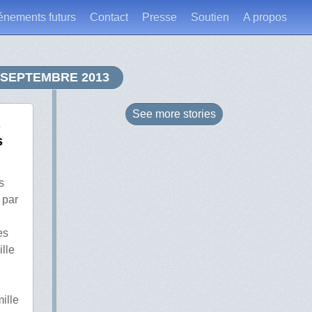
énements futurs
Contact
Presse
Soutien
A propos
SEPTEMBRE 2013
See more
stories
s
s
 par
es
lle
ille