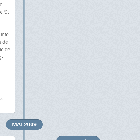
de
e St
funte
s de
uc de
g-
de
MAI 2009