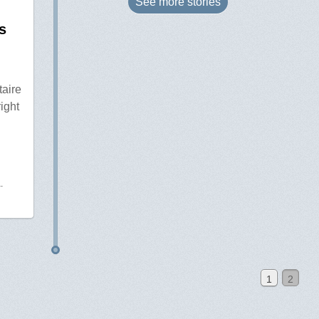
See more
stories
s
taire
ight
-
1
2