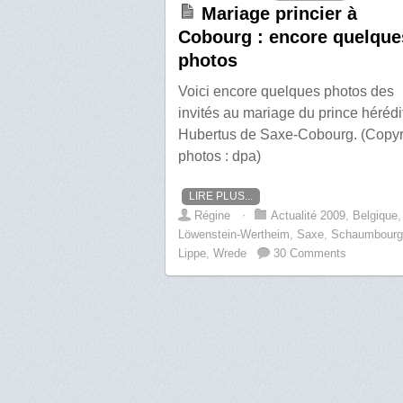
Mariage princier à
Cobourg : encore quelque
photos
Voici encore quelques photos des
invités au mariage du prince hérédi
Hubertus de Saxe-Cobourg. (Copyr
photos : dpa)
LIRE PLUS...
Régine
⋅
Actualité 2009
,
Belgique
,
Löwenstein-Wertheim
,
Saxe
,
Schaumbourg
Lippe
,
Wrede
30 Comments