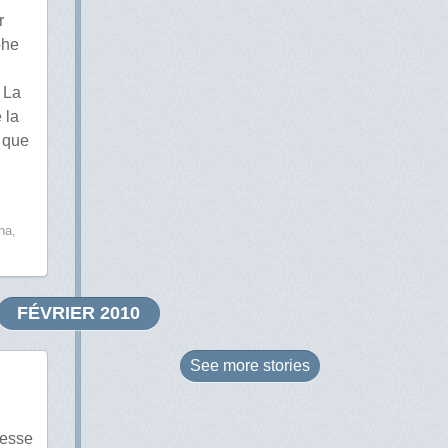
r
phe
 La
 la
 que
ha
,
FÉVRIER 2010
See more
stories
hesse